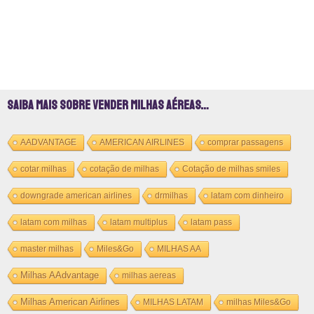
Saiba mais sobre vender milhas aéreas…
AADVANTAGE
AMERICAN AIRLINES
comprar passagens
cotar milhas
cotação de milhas
Cotação de milhas smiles
downgrade american airlines
drmilhas
latam com dinheiro
latam com milhas
latam multiplus
latam pass
master milhas
Miles&Go
MILHAS AA
Milhas AAdvantage
milhas aereas
Milhas American Airlines
MILHAS LATAM
milhas Miles&Go