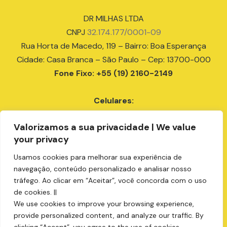
DR MILHAS LTDA
CNPJ
32.174.177/0001-09
Rua Horta de Macedo, 119 – Bairro: Boa Esperança
Cidade: Casa Branca – São Paulo – Cep: 13700-000
Fone Fixo: +55 (19) 2160-2149
Celulares:
+55 (18) 99679-9807
Valorizamos a sua privacidade | We value
+55 (19) 99151-6336
your privacy
+55 (19) 99405-9999
+55 (19) 99137-2112
Usamos cookies para melhorar sua experiência de
compras@drmilhas.com.br
navegação, conteúdo personalizado e analisar nosso
tráfego. Ao clicar em “Aceitar”, você concorda com o uso
de cookies. ||
We use cookies to improve your browsing experience,
provide personalized content, and analyze our traffic. By