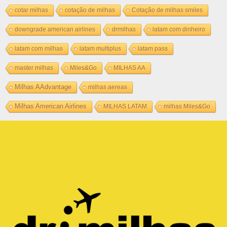
cotar milhas
cotação de milhas
Cotação de milhas smiles
downgrade american airlines
drmilhas
latam com dinheiro
latam com milhas
latam multiplus
latam pass
master milhas
Miles&Go
MILHAS AA
Milhas AAdvantage
milhas aereas
Milhas American Airlines
MILHAS LATAM
milhas Miles&Go
Copyright © METRO TRAVEL USA ONLINE LTDA -
32.174.177/0001-09