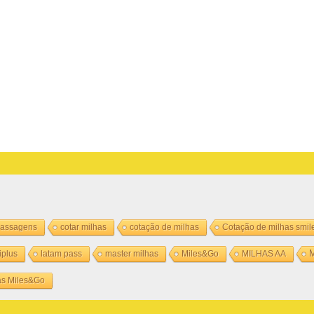
passagens
cotar milhas
cotação de milhas
Cotação de milhas smil
M
iplus
latam pass
master milhas
Miles&Go
MILHAS AA
as Miles&Go