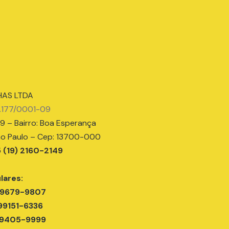
-09
HAS LTDA
4.177/0001-09
9 – Bairro: Boa Esperança
ão Paulo – Cep: 13700-000
5 (19) 2160-2149
lares:
 99679-9807
 99151-6336
 99405-9999