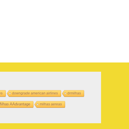
es
downgrade american airlines
drmilhas
ilhas AAdvantage
milhas aereas