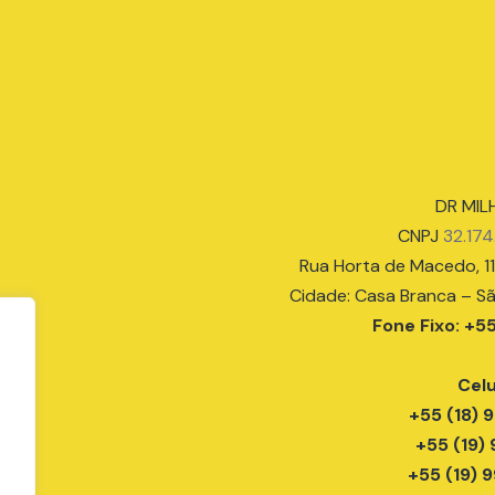
pyright © METRO TRAVEL USA ONLINE LTDA - 32.174.177/0001
DR MIL
CNPJ
32.17
Rua Horta de Macedo, 11
Cidade: Casa Branca – S
Fone Fixo: +5
Celu
+55 (18)
+55 (19)
+55 (19)