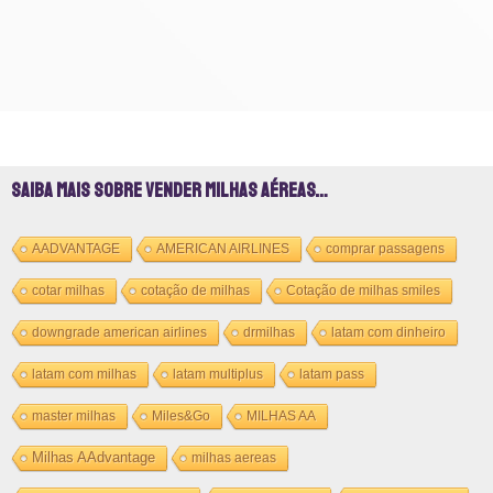
Saiba mais sobre vender milhas aéreas…
AADVANTAGE
AMERICAN AIRLINES
comprar passagens
cotar milhas
cotação de milhas
Cotação de milhas smiles
downgrade american airlines
drmilhas
latam com dinheiro
latam com milhas
latam multiplus
latam pass
master milhas
Miles&Go
MILHAS AA
Milhas AAdvantage
milhas aereas