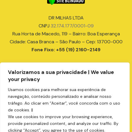
DR MILHAS LTDA
CNPJ
32.174.177/0001-09
Rua Horta de Macedo, 119 – Bairro: Boa Esperança
Cidade: Casa Branca – São Paulo – Cep: 13700-000
Fone Fixo: +55 (19) 2160-2149
Celulares:
Valorizamos a sua privacidade | We value
+55 (18) 99679-9807
your privacy
+55 (19) 99151-6336
+55 (19) 99405-9999
Usamos cookies para melhorar sua experiência de
navegação, conteúdo personalizado e analisar nosso
+55 (19) 99137-2112
tráfego. Ao clicar em “Aceitar”, você concorda com o uso
compras@drmilhas.com.br
de cookies. ||
We use cookies to improve your browsing experience,
provide personalized content, and analyze our traffic. By
clicking “Accept”, you agree to the use of cookies.