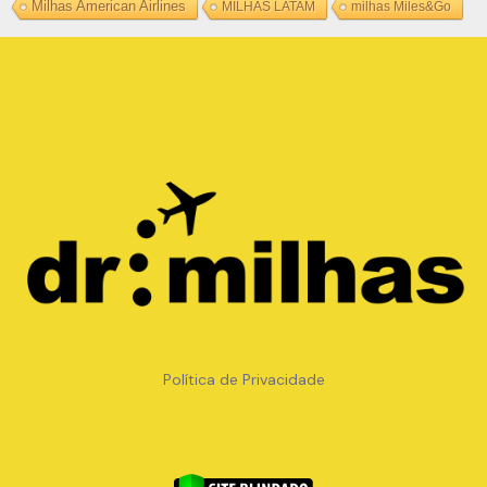
Milhas American Airlines
MILHAS LATAM
milhas Miles&Go
Copyright © METRO TRAVEL USA ONLINE LTDA -
32.174.177/0001-09
Política de Privacidade