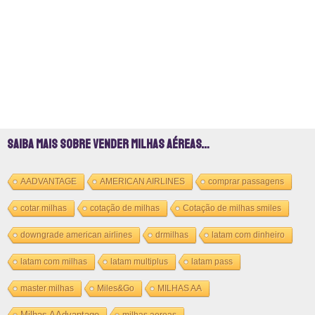
Saiba mais sobre vender milhas aéreas…
AADVANTAGE
AMERICAN AIRLINES
comprar passagens
cotar milhas
cotação de milhas
Cotação de milhas smiles
downgrade american airlines
drmilhas
latam com dinheiro
latam com milhas
latam multiplus
latam pass
master milhas
Miles&Go
MILHAS AA
Milhas AAdvantage
milhas aereas