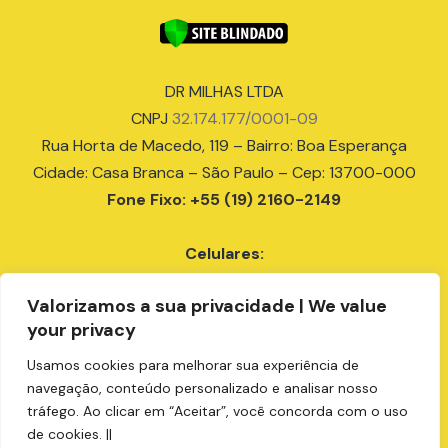
DR MILHAS LTDA
CNPJ
32.174.177/0001-09
Rua Horta de Macedo, 119 – Bairro: Boa Esperança
Cidade: Casa Branca – São Paulo – Cep: 13700-000
Fone Fixo: +55 (19) 2160-2149
Celulares:
+55 (18) 99679-9807
Valorizamos a sua privacidade | We value
+55 (19) 99151-6336
your privacy
+55 (19) 99405-9999
+55 (19) 99137-2112
Usamos cookies para melhorar sua experiência de
compras@drmilhas.com.br
navegação, conteúdo personalizado e analisar nosso
tráfego. Ao clicar em “Aceitar”, você concorda com o uso
de cookies. ||