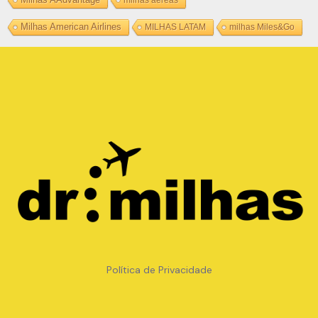
Milhas American Airlines
MILHAS LATAM
milhas Miles&Go
Copyright © METRO TRAVEL USA ONLINE LTDA -
32.174.177/0001-09
Política de Privacidade