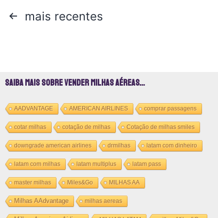
mais recentes
Saiba mais sobre vender milhas aéreas…
AADVANTAGE
AMERICAN AIRLINES
comprar passagens
cotar milhas
cotação de milhas
Cotação de milhas smiles
downgrade american airlines
drmilhas
latam com dinheiro
latam com milhas
latam multiplus
latam pass
master milhas
Miles&Go
MILHAS AA
Milhas AAdvantage
milhas aereas