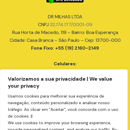
DR MILHAS LTDA
CNPJ
32.174.177/0001-09
Rua Horta de Macedo, 119 – Bairro: Boa Esperança
Cidade: Casa Branca – São Paulo – Cep: 13700-000
Fone Fixo: +55 (19) 2160-2149
Celulares:
+55 (18) 99679-9807
Valorizamos a sua privacidade | We value
+55 (19) 99151-6336
your privacy
+55 (19) 99405-9999
+55 (19) 99137-2112
Usamos cookies para melhorar sua experiência de
compras@drmilhas.com.br
navegação, conteúdo personalizado e analisar nosso
tráfego. Ao clicar em “Aceitar”, você concorda com o uso
de cookies. ||
We use cookies to improve your browsing experience,
provide personalized content, and analyze our traffic. By